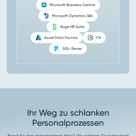
Microsoft Business Central
Microsoft Dynamics 365
Sage HR Suite
Azure Data Factory
C#
SQL-Server
Ihr Weg zu schlanken
Personalprozessen
Bereit für den gemeinsamen Weg? Wir nehmen Sie kompetent