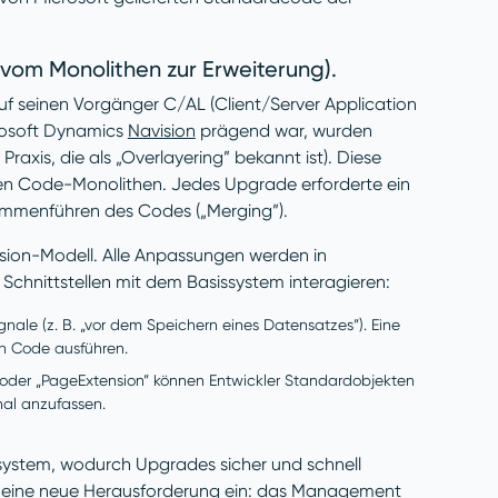
vom Monolithen zur Erweiterung).
auf seinen Vorgänger C/AL (Client/Server Application
crosoft Dynamics
Navision
prägend war, wurden
xis, die als „Overlayering” bekannt ist). Diese
ren Code-Monolithen. Jedes Upgrade erforderte ein
sammenführen des Codes („Merging”).
sion-Modell. Alle Anpassungen werden in
e Schnittstellen mit dem Basissystem interagieren:
nale (z. B. „vor dem Speichern eines Datensatzes”). Eine
en Code ausführen.
 oder „PageExtension” können Entwickler Standardobjekten
nal anzufassen.
ystem, wodurch Upgrades sicher und schnell
ch eine neue Herausforderung ein: das Management