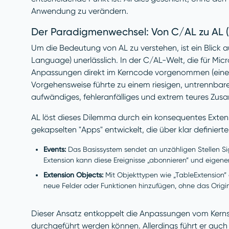
Anwendung zu verändern.
Der Paradigmenwechsel: Von C/AL zu AL (
Um die Bedeutung von AL zu verstehen, ist ein Blick 
Language) unerlässlich. In der C/AL-Welt, die für Mi
Anpassungen direkt im Kerncode vorgenommen (eine Pra
Vorgehensweise führte zu einem riesigen, untrennba
aufwändiges, fehleranfälliges und extrem teures Zu
AL löst dieses Dilemma durch ein konsequentes Exten
gekapselten "Apps" entwickelt, die über klar definiert
Events:
Das Basissystem sendet an unzähligen Stellen Sig
Extension kann diese Ereignisse „abonnieren” und eigen
Extension Objects:
Mit Objekttypen wie „TableExtension”
neue Felder oder Funktionen hinzufügen, ohne das Origi
Dieser Ansatz entkoppelt die Anpassungen vom Kerns
durchgeführt werden können. Allerdings führt er au