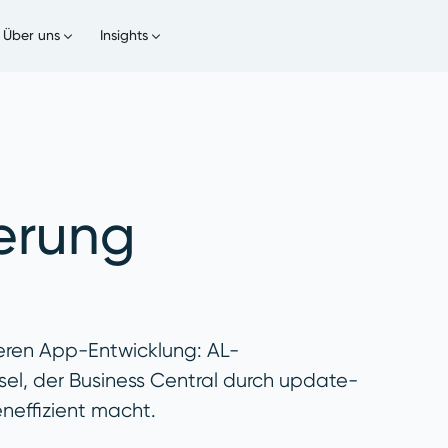
Über uns
Insights
erung
heren App-Entwicklung: AL-
l, der Business Central durch update-
eneffizient macht.