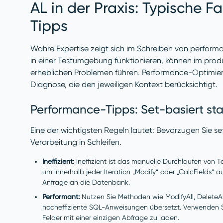
AL in der Praxis: Typische F
Tipps
Wahre Expertise zeigt sich im Schreiben von perform
in einer Testumgebung funktionieren, können im pro
erheblichen Problemen führen. Performance-Optimierun
Diagnose, die den jeweiligen Kontext berücksichtigt.
Performance-Tipps: Set-basiert stat
Eine der wichtigsten Regeln lautet: Bevorzugen Sie 
Verarbeitung in Schleifen.
Ineffizient:
Ineffizient ist das manuelle Durchlaufen von Ta
um innerhalb jeder Iteration „Modify“ oder „CalcFields“ 
Anfrage an die Datenbank.
Performant:
Nutzen Sie Methoden wie ModifyAll, DeleteAl
hocheffiziente SQL-Anweisungen übersetzt. Verwenden Si
Felder mit einer einzigen Abfrage zu laden.