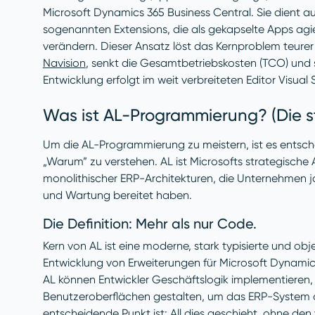
Microsoft Dynamics 365 Business Central. Sie dient au
sogenannten Extensions, die als gekapselte Apps a
verändern. Dieser Ansatz löst das Kernproblem teurer
Navision
, senkt die Gesamtbetriebskosten (TCO) und s
Entwicklung erfolgt im weit verbreiteten Editor Visual
Was ist AL-Programmierung? (Die s
Um die AL-Programmierung zu meistern, ist es entsch
„Warum” zu verstehen. AL ist Microsofts strategische
monolithischer ERP-Architekturen, die Unternehmen
und Wartung bereitet haben.
Die Definition: Mehr als nur Code.
Kern von AL ist eine moderne, stark typisierte und ob
Entwicklung von Erweiterungen für Microsoft Dynamics
AL können Entwickler Geschäftslogik implementieren,
Benutzeroberflächen gestalten, um das ERP-System 
entscheidende Punkt ist: All dies geschieht, ohne de